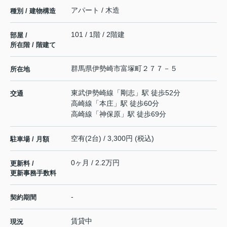
アパート / 木造
種別 / 建物構造
101 / 1階 / 2階建
部屋 /
所在階 / 階建て
群馬県
伊勢崎市
富塚町
２７７－５
所在地
東武伊勢崎線
「
剛志
」駅 徒歩52分
交通
高崎線
「
本庄
」駅 徒歩60分
高崎線
「
神保原
」駅 徒歩69分
空有(2台) / 3,300円 (税込)
駐車場 / 月額
0ヶ月 / 2.2万円
更新料 /
更新事務手数料
-
契約期間
賃貸中
現況