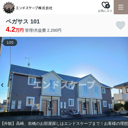
0
お気に入り
ペガサス 101
4.2
万円
管理/共益費 2,200円
1
/
20
【外観】高崎、前橋のお部屋探しはエンドスケープまで！お客様の理想