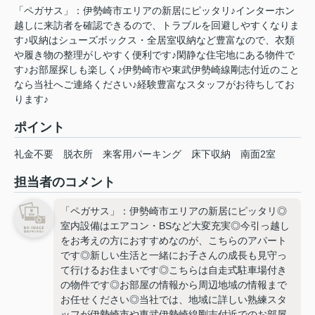
「ペガサス」：伊勢崎市エリアの新居にピッタリ♪インターホン
越しに来訪者を確認できるので、トラブルを回避しやすくなりま
す♪収納はシューズボックス・全居室収納など豊富なので、衣類
や履き物の整理がしやすく便利です♪閑静な住宅地にある物件で
す♪お部屋探しも楽しく♪伊勢崎市や東武伊勢崎線剛志付近のこと
なら当社へご連絡ください♪経験豊富なスタッフがお待ちしてお
ります♪
ポイント
礼金不要
脱衣所
来客用パーキング
床下収納
南面2室
担当者のコメント
「ペガサス」：伊勢崎市エリアの新居にピッタリ◎
室内設備はエアコン・BSなど大変充実◎今引っ越し
をお考えの方におすすめなのが、こちらのアパート
です◎新しい生活と一緒にお子さんの成長も見守っ
て行けるお住まいです◎こちらは自走式駐車場付き
の物件です◎お部屋の情報から周辺地域の情報まで
お任せください◎当社では、地域に詳しい熟練スタ
ッフが伊勢崎市や東武伊勢崎線剛志付近でのお部屋