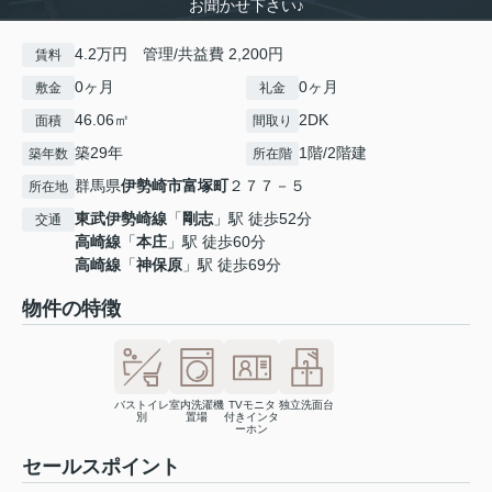
お聞かせ下さい♪
4.2万円 管理/共益費 2,200円
賃料
0ヶ月
0ヶ月
敷金
礼金
46.06㎡
2DK
面積
間取り
築29年
1階/2階建
築年数
所在階
群馬県
伊勢崎市
富塚町
２７７－５
所在地
東武伊勢崎線
「
剛志
」駅 徒歩52分
交通
高崎線
「
本庄
」駅 徒歩60分
高崎線
「
神保原
」駅 徒歩69分
物件の特徴
バストイレ
室内洗濯機
TVモニタ
独立洗面台
別
置場
付きインタ
ーホン
セールスポイント