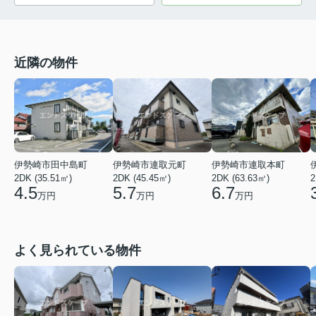
近隣の物件
伊勢崎市田中島町
伊勢崎市連取元町
伊勢崎市連取本町
2DK (35.51㎡)
2
2DK (45.45㎡)
2DK (63.63㎡)
4.5
5.7
6.7
万円
万円
万円
よく見られている物件