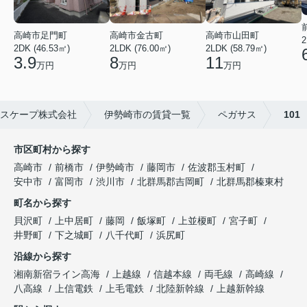
高崎市足門町
高崎市金古町
高崎市山田町
2
2DK (46.53㎡)
2LDK (76.00㎡)
2LDK (58.79㎡)
3.9
8
11
万円
万円
万円
スケープ株式会社
伊勢崎市の賃貸一覧
ペガサス
101
市区町村から探す
高崎市
前橋市
伊勢崎市
藤岡市
佐波郡玉村町
安中市
富岡市
渋川市
北群馬郡吉岡町
北群馬郡榛東村
町名から探す
貝沢町
上中居町
藤岡
飯塚町
上並榎町
宮子町
井野町
下之城町
八千代町
浜尻町
沿線から探す
湘南新宿ライン高海
上越線
信越本線
両毛線
高崎線
八高線
上信電鉄
上毛電鉄
北陸新幹線
上越新幹線