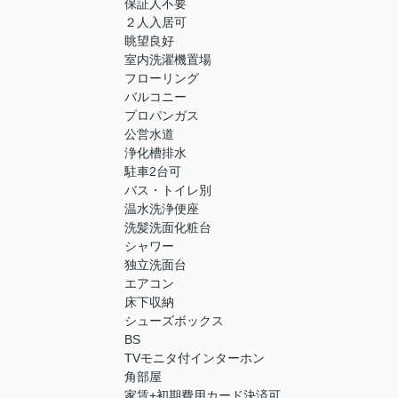
保証人不要
２人入居可
眺望良好
室内洗濯機置場
フローリング
バルコニー
プロパンガス
公営水道
浄化槽排水
駐車2台可
バス・トイレ別
温水洗浄便座
洗髪洗面化粧台
シャワー
独立洗面台
エアコン
床下収納
シューズボックス
BS
TVモニタ付インターホン
角部屋
家賃+初期費用カード決済可